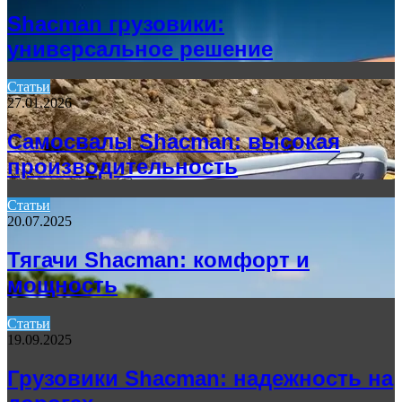
Shacman грузовики:
универсальное решение
Статьи
27.01.2026
Самосвалы Shacman: высокая
производительность
Статьи
20.07.2025
Тягачи Shacman: комфорт и
мощность
Статьи
19.09.2025
Грузовики Shacman: надежность на