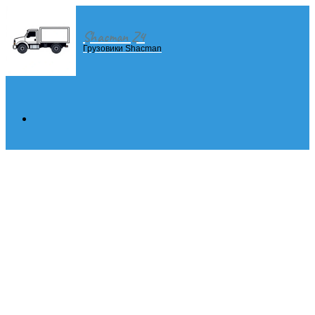
Shacman Z4
Menu
Грузовики Shacman
Search
for