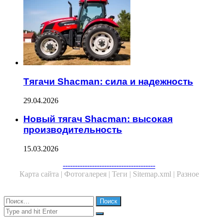
Тягачи Shacman: сила и надежность
29.04.2026
Новый тягач Shacman: высокая
производительность
15.03.2026
--------------------------------------
Карта сайта |
Фотогалерея |
Теги |
Sitemap.xml |
Разное
Close
Найти:
Close
Search